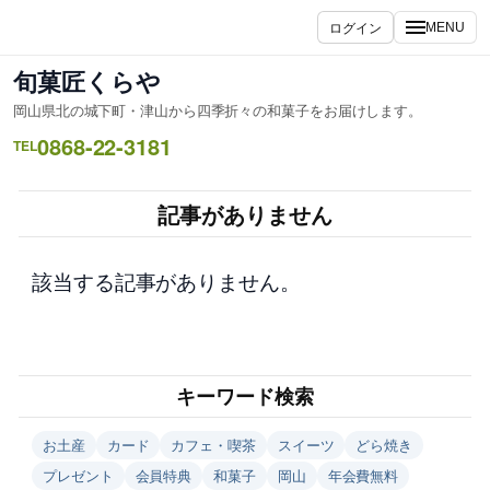
内
ログイン
MENU
容
を
旬菓匠くらや
ス
岡山県北の城下町・津山から四季折々の和菓子をお届けします。
キ
0868-22-3181
ッ
TEL
プ
記事がありません
該当する記事がありません。
キーワード検索
お土産
カード
カフェ・喫茶
スイーツ
どら焼き
プレゼント
会員特典
和菓子
岡山
年会費無料