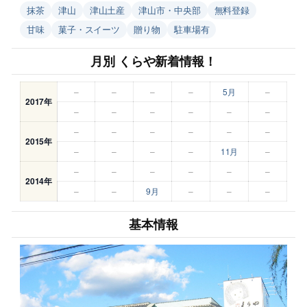
抹茶
津山
津山土産
津山市・中央部
無料登録
甘味
菓子・スイーツ
贈り物
駐車場有
月別 くらや新着情報！
–
–
–
–
5月
–
2017年
–
–
–
–
–
–
–
–
–
–
–
–
2015年
–
–
–
–
11月
–
–
–
–
–
–
–
2014年
–
–
9月
–
–
–
基本情報