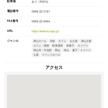
駐車場
あり / 約40台
電話番号
0868-22-3181
FAX番号
0868-22-6964
URL
https://www.kuraya.jp/
ジャンル
津山ロール
甘味
カフェ
お土産
津山土産
カフェ・喫茶
駐車場有
和菓子
スイーツ
津山市・中央部
岡山
津山
菓子・スイーツ
土産
イベントホール
アクセス