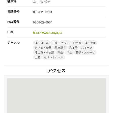
駐車場
あり / 約40台
電話番号
0868-22-3181
FAX番号
0868-22-6964
URL
https://www.kuraya.jp/
ジャンル
津山ロール
甘味
カフェ
お土産
津山土産
カフェ・喫茶
駐車場有
和菓子
スイーツ
津山市・中央部
岡山
津山
菓子・スイーツ
土産
イベントホール
アクセス