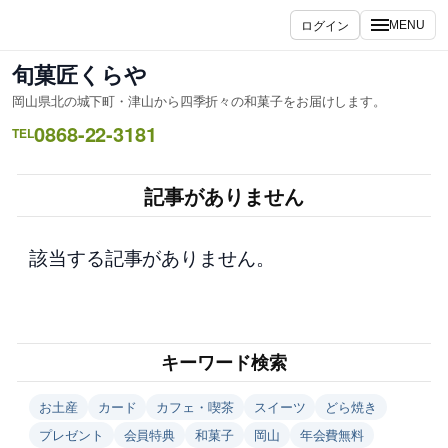
内
ログイン
MENU
容
を
旬菓匠くらや
ス
岡山県北の城下町・津山から四季折々の和菓子をお届けします。
キ
0868-22-3181
ッ
TEL
プ
記事がありません
該当する記事がありません。
キーワード検索
お土産
カード
カフェ・喫茶
スイーツ
どら焼き
プレゼント
会員特典
和菓子
岡山
年会費無料