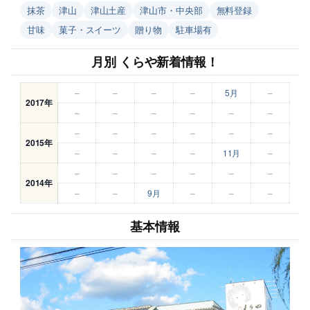
抹茶
津山
津山土産
津山市・中央部
無料登録
甘味
菓子・スイーツ
贈り物
駐車場有
月別 くらや新着情報！
–
–
–
–
5月
–
2017年
–
–
–
–
–
–
–
–
–
–
–
–
2015年
–
–
–
–
11月
–
–
–
–
–
–
–
2014年
–
–
9月
–
–
–
基本情報