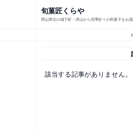
内
旬菓匠くらや
容
岡山県北の城下町・津山から四季折々の和菓子をお届
を
ス
キ
ッ
プ
該当する記事がありません。