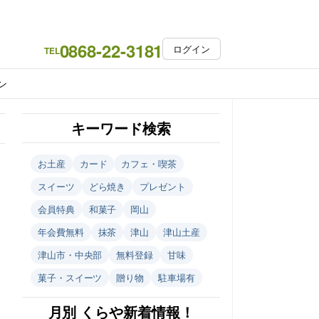
0868-22-3181
ログイン
TEL
ン
キーワード検索
お土産
カード
カフェ・喫茶
スイーツ
どら焼き
プレゼント
会員特典
和菓子
岡山
年会費無料
抹茶
津山
津山土産
津山市・中央部
無料登録
甘味
菓子・スイーツ
贈り物
駐車場有
月別 くらや新着情報！