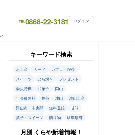
0868-22-3181
ログイン
TEL
ン
キーワード検索
お土産
カード
カフェ・喫茶
スイーツ
どら焼き
プレゼント
会員特典
和菓子
岡山
年会費無料
抹茶
津山
津山土産
津山市・中央部
無料登録
甘味
菓子・スイーツ
贈り物
駐車場有
月別 くらや新着情報！