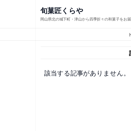
内
旬菓匠くらや
容
岡山県北の城下町・津山から四季折々の和菓子をお届
を
ス
キ
ッ
プ
該当する記事がありません。