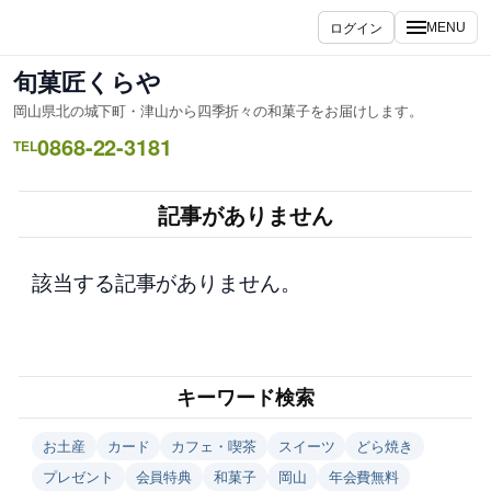
内
ログイン
MENU
容
を
旬菓匠くらや
ス
岡山県北の城下町・津山から四季折々の和菓子をお届けします。
キ
0868-22-3181
ッ
TEL
プ
記事がありません
該当する記事がありません。
キーワード検索
お土産
カード
カフェ・喫茶
スイーツ
どら焼き
プレゼント
会員特典
和菓子
岡山
年会費無料