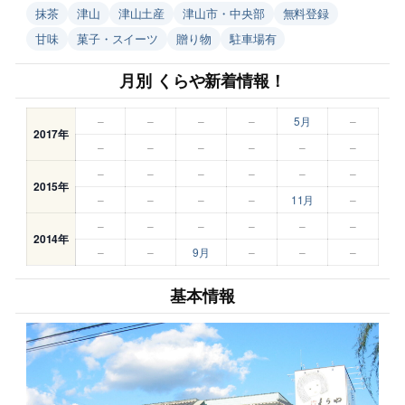
抹茶
津山
津山土産
津山市・中央部
無料登録
甘味
菓子・スイーツ
贈り物
駐車場有
月別 くらや新着情報！
–
–
–
–
5月
–
2017年
–
–
–
–
–
–
–
–
–
–
–
–
2015年
–
–
–
–
11月
–
–
–
–
–
–
–
2014年
–
–
9月
–
–
–
基本情報