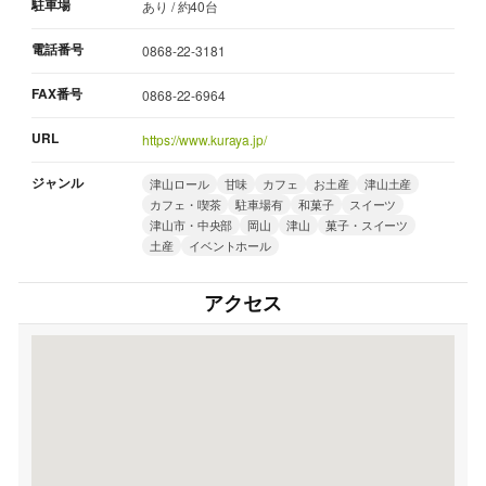
駐車場
あり / 約40台
電話番号
0868-22-3181
FAX番号
0868-22-6964
URL
https://www.kuraya.jp/
ジャンル
津山ロール
甘味
カフェ
お土産
津山土産
カフェ・喫茶
駐車場有
和菓子
スイーツ
津山市・中央部
岡山
津山
菓子・スイーツ
土産
イベントホール
アクセス