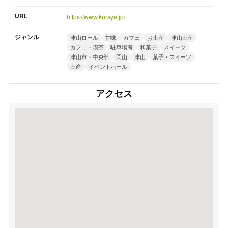
URL
https://www.kuraya.jp/
ジャンル
津山ロール
甘味
カフェ
お土産
津山土産
カフェ・喫茶
駐車場有
和菓子
スイーツ
津山市・中央部
岡山
津山
菓子・スイーツ
土産
イベントホール
アクセス