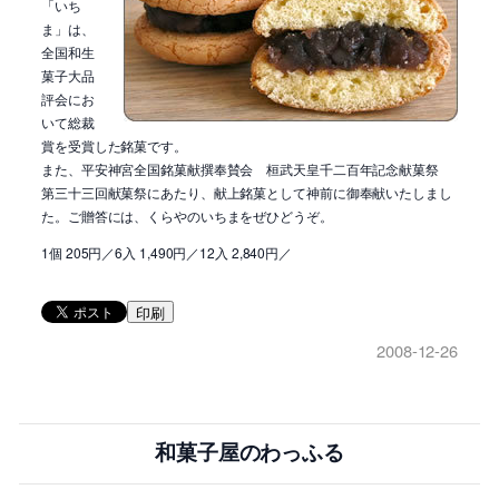
「いち
ま」は、
全国和生
菓子大品
評会にお
いて総裁
賞を受賞した銘菓です。
また、平安神宮全国銘菓献撰奉賛会 桓武天皇千二百年記念献菓祭
第三十三回献菓祭にあたり、献上銘菓として神前に御奉献いたしまし
た。ご贈答には、くらやのいちまをぜひどうぞ。
1個 205円／6入 1,490円／12入 2,840円／
印刷
2008-12-26
和菓子屋のわっふる