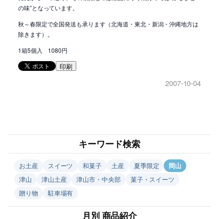
の味”となっています。
秋～春限定で全国発送も承ります（北海道・東北・新潟・沖縄地方は
除きます）。
1箱5個入 1080円
印刷
2007-10-04
キーワード検索
お土産
スイーツ
和菓子
土産
夏季限定
岡山
津山
津山土産
津山市・中央部
菓子・スイーツ
贈り物
駐車場有
月別 商品紹介