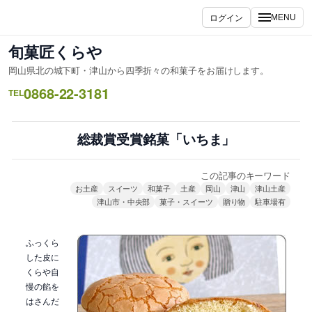
内
ログイン
MENU
容
を
旬菓匠くらや
ス
岡山県北の城下町・津山から四季折々の和菓子をお届けします。
キ
0868-22-3181
ッ
TEL
プ
総裁賞受賞銘菓「いちま」
この記事のキーワード
お土産
スイーツ
和菓子
土産
岡山
津山
津山土産
津山市・中央部
菓子・スイーツ
贈り物
駐車場有
ふっくら
した皮に
くらや自
慢の餡を
はさんだ