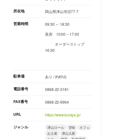
所在地
岡山県津山市沼77-7
営業時間
09:30 ～ 18:30
茶房 10:00 – 17:00
オーダーストップ
16:30
駐車場
あり / 約40台
電話番号
0868-22-3181
FAX番号
0868-22-6964
URL
https://www.kuraya.jp/
ジャンル
津山ロール
甘味
カフェ
お土産
津山土産
カフェ・喫茶
駐車場有