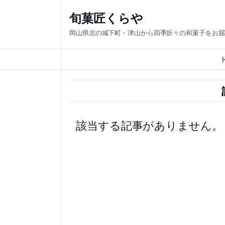
内
旬菓匠くらや
容
岡山県北の城下町・津山から四季折々の和菓子をお届
を
ス
キ
ッ
プ
該当する記事がありません。