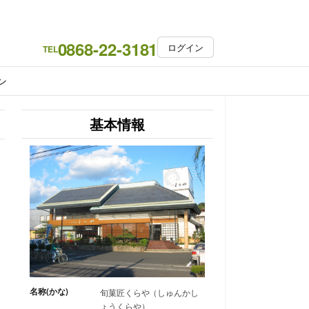
0868-22-3181
ログイン
TEL
ン
基本情報
名称(かな)
旬菓匠くらや（しゅんかし
ょうくらや）