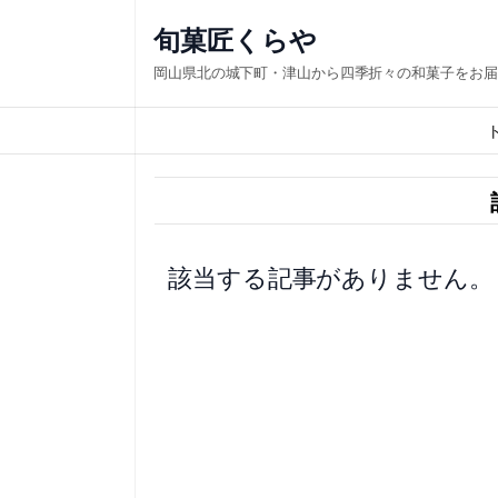
内
旬菓匠くらや
容
岡山県北の城下町・津山から四季折々の和菓子をお届
を
ス
キ
ッ
プ
該当する記事がありません。