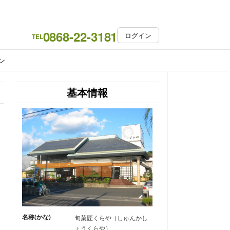
0868-22-3181
ログイン
TEL
ン
基本情報
名称(かな)
旬菓匠くらや（しゅんかし
ょうくらや）