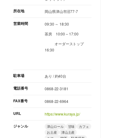
所在地
岡山県津山市沼77-7
営業時間
09:30 ～ 18:30
茶房 10:00 – 17:00
オーダーストップ
16:30
駐車場
あり / 約40台
電話番号
0868-22-3181
FAX番号
0868-22-6964
URL
https://www.kuraya.jp/
ジャンル
津山ロール
甘味
カフェ
お土産
津山土産
カフェ・喫茶
駐車場有