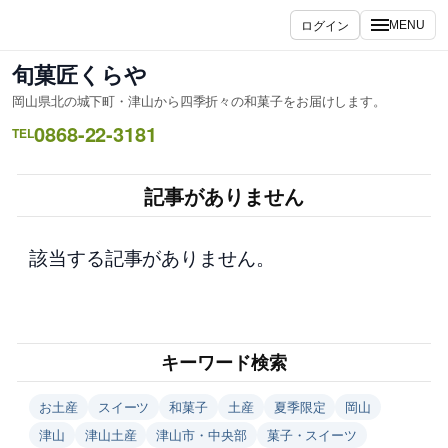
内
ログイン
MENU
容
を
旬菓匠くらや
ス
岡山県北の城下町・津山から四季折々の和菓子をお届けします。
キ
0868-22-3181
ッ
TEL
プ
記事がありません
該当する記事がありません。
キーワード検索
お土産
スイーツ
和菓子
土産
夏季限定
岡山
津山
津山土産
津山市・中央部
菓子・スイーツ