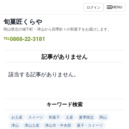
内
ログイン
MENU
容
を
旬菓匠くらや
ス
岡山県北の城下町・津山から四季折々の和菓子をお届けします。
キ
0868-22-3181
ッ
TEL
プ
記事がありません
該当する記事がありません。
キーワード検索
お土産
スイーツ
和菓子
土産
夏季限定
岡山
津山
津山土産
津山市・中央部
菓子・スイーツ