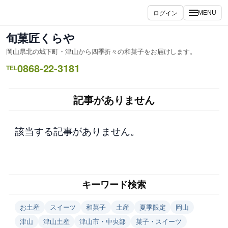
内
ログイン
MENU
容
を
旬菓匠くらや
ス
岡山県北の城下町・津山から四季折々の和菓子をお届けします。
キ
0868-22-3181
ッ
TEL
プ
記事がありません
該当する記事がありません。
キーワード検索
お土産
スイーツ
和菓子
土産
夏季限定
岡山
津山
津山土産
津山市・中央部
菓子・スイーツ