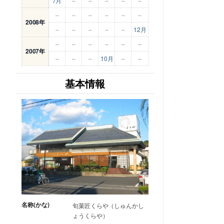
7月
–
–
–
–
–
–
–
–
–
–
–
2008年
–
–
–
–
–
12月
–
–
–
–
–
–
2007年
–
–
–
10月
–
–
基本情報
名称(かな)
旬菓匠くらや（しゅんかし
ょうくらや）