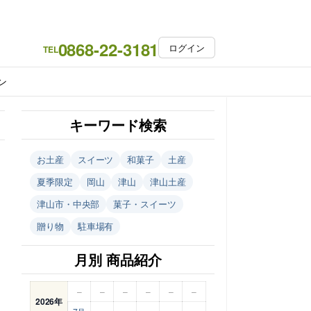
0868-22-3181
ログイン
TEL
ン
キーワード検索
お土産
スイーツ
和菓子
土産
夏季限定
岡山
津山
津山土産
津山市・中央部
菓子・スイーツ
贈り物
駐車場有
月別 商品紹介
–
–
–
–
–
–
2026年