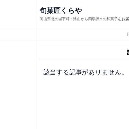
内
旬菓匠くらや
容
岡山県北の城下町・津山から四季折々の和菓子をお届
を
ス
キ
ッ
プ
該当する記事がありません。