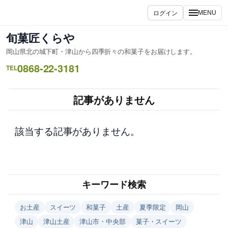
内
ログイン
MENU
容
を
旬菓匠くらや
ス
岡山県北の城下町・津山から四季折々の和菓子をお届けします。
キ
0868-22-3181
ッ
TEL
プ
記事がありません
該当する記事がありません。
キーワード検索
お土産
スイーツ
和菓子
土産
夏季限定
岡山
津山
津山土産
津山市・中央部
菓子・スイーツ