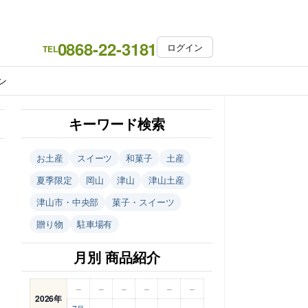
0868-22-3181
ログイン
TEL
ン
キーワード検索
お土産
スイーツ
和菓子
土産
夏季限定
岡山
津山
津山土産
津山市・中央部
菓子・スイーツ
贈り物
駐車場有
月別 商品紹介
–
–
–
–
–
–
2026年