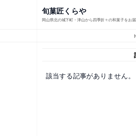
内
旬菓匠くらや
容
岡山県北の城下町・津山から四季折々の和菓子をお届
を
ス
キ
ッ
プ
該当する記事がありません。