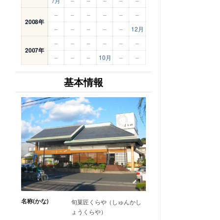
7月
–
–
–
–
–
–
–
–
–
–
–
2008年
–
–
–
–
–
12月
–
–
–
–
–
–
2007年
–
–
–
10月
–
–
基本情報
名称(かな)
旬菓匠くらや（しゅんかし
ょうくらや）