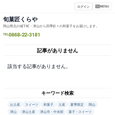
内
ログイン
MENU
容
を
旬菓匠くらや
ス
岡山県北の城下町・津山から四季折々の和菓子をお届けします。
キ
0868-22-3181
ッ
TEL
プ
記事がありません
該当する記事がありません。
キーワード検索
お土産
スイーツ
和菓子
土産
夏季限定
岡山
津山
津山土産
津山市・中央部
菓子・スイーツ