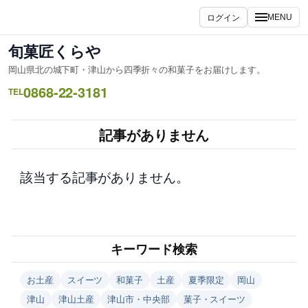
内
ログイン
MENU
容
を
旬菓匠くらや
ス
岡山県北の城下町・津山から四季折々の和菓子をお届けします。
キ
0868-22-3181
ッ
TEL
プ
記事がありません
該当する記事がありません。
キーワード検索
お土産
スイーツ
和菓子
土産
夏季限定
岡山
津山
津山土産
津山市・中央部
菓子・スイーツ