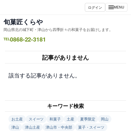
内
ログイン
MENU
容
を
旬菓匠くらや
ス
岡山県北の城下町・津山から四季折々の和菓子をお届けします。
キ
0868-22-3181
ッ
TEL
プ
記事がありません
該当する記事がありません。
キーワード検索
お土産
スイーツ
和菓子
土産
夏季限定
岡山
津山
津山土産
津山市・中央部
菓子・スイーツ