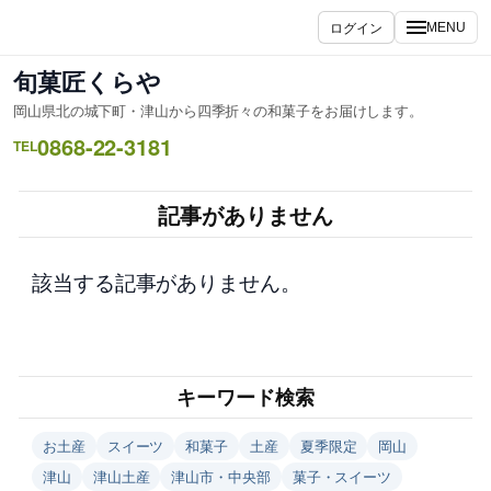
内
ログイン
MENU
容
を
旬菓匠くらや
ス
岡山県北の城下町・津山から四季折々の和菓子をお届けします。
キ
0868-22-3181
ッ
TEL
プ
記事がありません
該当する記事がありません。
キーワード検索
お土産
スイーツ
和菓子
土産
夏季限定
岡山
津山
津山土産
津山市・中央部
菓子・スイーツ