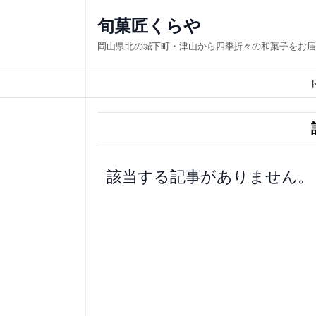
内
旬菓匠くらや
容
岡山県北の城下町・津山から四季折々の和菓子をお届
を
ス
キ
ッ
プ
該当する記事がありません。