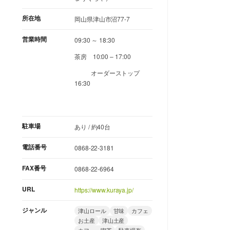
所在地
岡山県津山市沼77-7
営業時間
09:30 ～ 18:30
茶房 10:00 – 17:00
オーダーストップ
16:30
駐車場
あり / 約40台
電話番号
0868-22-3181
FAX番号
0868-22-6964
URL
https://www.kuraya.jp/
ジャンル
津山ロール
甘味
カフェ
お土産
津山土産
カフェ・喫茶
駐車場有