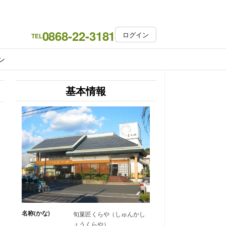
0868-22-3181
ログイン
TEL
ン
基本情報
名称(かな)
旬菓匠くらや（しゅんかし
ょうくらや）