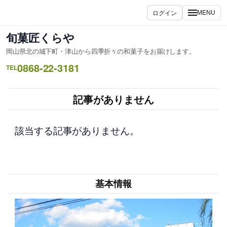
内
ログイン
MENU
容
を
旬菓匠くらや
ス
岡山県北の城下町・津山から四季折々の和菓子をお届けします。
キ
0868-22-3181
ッ
TEL
プ
記事がありません
該当する記事がありません。
基本情報