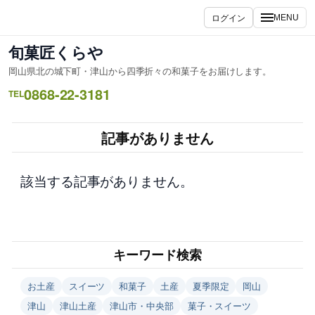
内
ログイン
MENU
容
を
旬菓匠くらや
ス
岡山県北の城下町・津山から四季折々の和菓子をお届けします。
キ
0868-22-3181
ッ
TEL
プ
記事がありません
該当する記事がありません。
キーワード検索
お土産
スイーツ
和菓子
土産
夏季限定
岡山
津山
津山土産
津山市・中央部
菓子・スイーツ