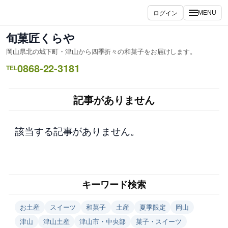
内
ログイン
MENU
容
を
旬菓匠くらや
ス
岡山県北の城下町・津山から四季折々の和菓子をお届けします。
キ
0868-22-3181
ッ
TEL
プ
記事がありません
該当する記事がありません。
キーワード検索
お土産
スイーツ
和菓子
土産
夏季限定
岡山
津山
津山土産
津山市・中央部
菓子・スイーツ