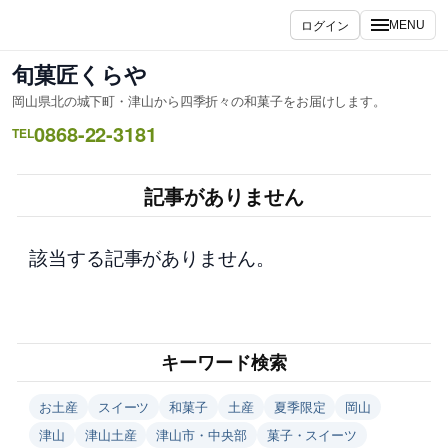
内
ログイン
MENU
容
を
旬菓匠くらや
ス
岡山県北の城下町・津山から四季折々の和菓子をお届けします。
キ
0868-22-3181
ッ
TEL
プ
記事がありません
該当する記事がありません。
キーワード検索
お土産
スイーツ
和菓子
土産
夏季限定
岡山
津山
津山土産
津山市・中央部
菓子・スイーツ