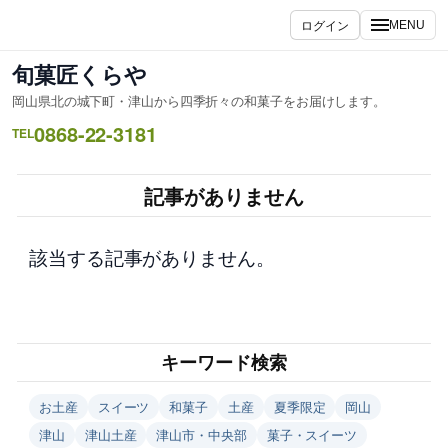
内
ログイン
MENU
容
を
旬菓匠くらや
ス
岡山県北の城下町・津山から四季折々の和菓子をお届けします。
キ
0868-22-3181
ッ
TEL
プ
記事がありません
該当する記事がありません。
キーワード検索
お土産
スイーツ
和菓子
土産
夏季限定
岡山
津山
津山土産
津山市・中央部
菓子・スイーツ