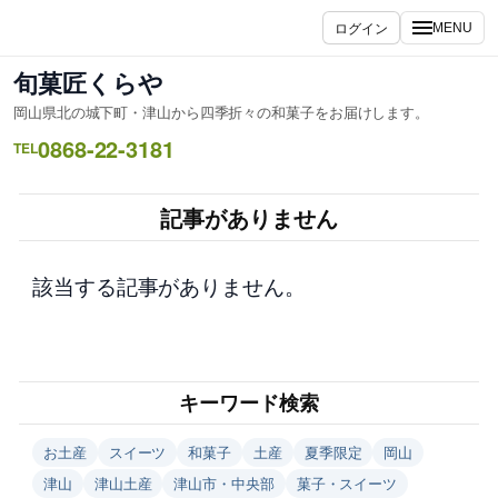
内
ログイン
MENU
容
を
旬菓匠くらや
ス
岡山県北の城下町・津山から四季折々の和菓子をお届けします。
キ
0868-22-3181
ッ
TEL
プ
記事がありません
該当する記事がありません。
キーワード検索
お土産
スイーツ
和菓子
土産
夏季限定
岡山
津山
津山土産
津山市・中央部
菓子・スイーツ